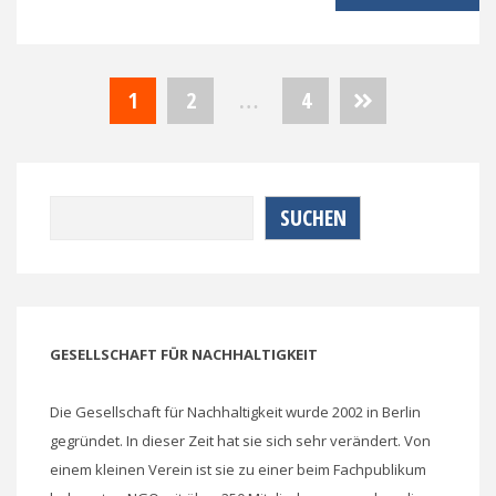
Seitennummerierung
1
2
…
4
der
Beiträge
Suchen
SUCHEN
GESELLSCHAFT FÜR NACHHALTIGKEIT
Die Gesellschaft für Nachhaltigkeit wurde 2002 in Berlin
gegründet. In dieser Zeit hat sie sich sehr verändert. Von
einem kleinen Verein ist sie zu einer beim Fachpublikum