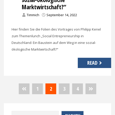
Marktwirtschaft?“
Timmich
September 14, 2022
Hier finden Sie die Folien des Vortrages von Philipp Kenel
zum Themenlunch „Social Entrepreneurship in
Deutschland: Ein Baustein auf dem Weg in eine sozial-
ökologische Marktwirtschaft?“
READ
Seitennummerierung
1
2
3
4
der
Beiträge
Suchen