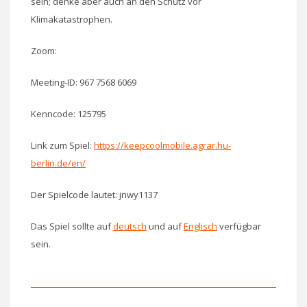
sein; denke aber auch an den Schutz vor
Klimakatastrophen.
Zoom:
Meeting-ID: 967 7568 6069
Kenncode: 125795
Link zum Spiel:
https://keepcoolmobile.agrar.hu-
berlin.de/en/
Der Spielcode lautet: jnwy1137
Das Spiel sollte auf
deutsch
und auf
Englisch
verfügbar
sein.