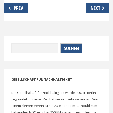
Beitragsnavigation
PREV
NEXT
Suchen
SUCHEN
GESELLSCHAFT FÜR NACHHALTIGKEIT
Die Gesellschaft für Nachhaltigkeit wurde 2002 in Berlin
gegründet. In dieser Zeit hat sie sich sehr verändert. Von
einem kleinen Verein ist sie zu einer beim Fachpublikum
bekannten NGO mit über 250 Mitgliedern geworden, die